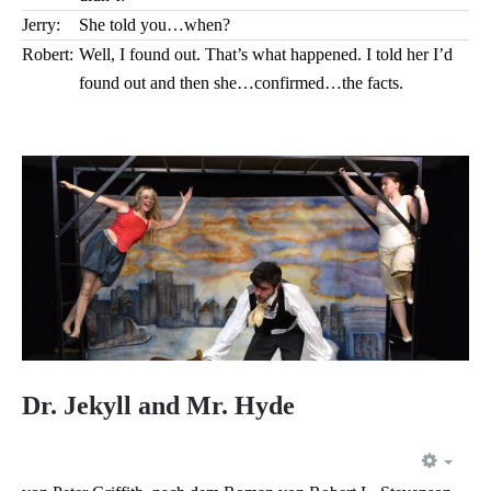
Jerry:
She told you…when?
Robert:
Well, I found out. That’s what happened. I told her I’d
found out and then she…confirmed…the facts.
Dr. Jekyll and Mr. Hyde
EMP