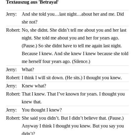
Textauszug aus 'Betrayal'
Jerry:
And she told you…last night…about her and me. Did
she not?
Robert:
No, she didnt. She didn’t tell me about you and her last
night. She told me about you and her for years ago.
(Pause.) So she didnt have to tell me again last night.
Because I knew. And she knew I knew because she told
me herself four years ago. (Silence.)
Jerry:
What?
Robert:
I think I will sit down. (He sits.) I thought you knew.
Jerry:
Knew what?
Robert:
That I knew. That I’ve known for years. I thought you
knew that.
Jerry:
You thought I knew?
Robert:
She said you didn’t. But I didn’t believe that. (Pause.)
Anyway I think I thought you knew. But you say you
didn’t?