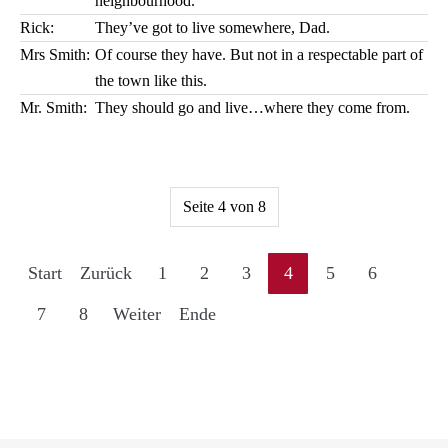
neighbourhood.
Rick:
They’ve got to live somewhere, Dad.
Mrs Smith:
Of course they have. But not in a respectable part of
the town like this.
Mr. Smith:
They should go and live…where they come from.
Seite 4 von 8
Start
Zurück
1
2
3
4
5
6
7
8
Weiter
Ende