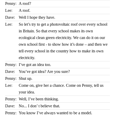
Penny:
A roof?
Lee:
A roof.
Dave:
Well I hope they have.
Lee:
So let’s try to get a photovoltaic roof over every school
in Britain. So that every school makes its own
ecological clean green electricity. We can do it on our
own school first - to show how it’s done – and then we
tell every school in the country how to make its own
electricity.
Penny:
I’ve got an idea too.
Dave:
You’ve got idea? Are you sure?
Penny:
Shut up.
Lee:
Come on, give her a chance. Come on Penny, tell us
your idea.
Penny:
Well, I’ve been thinking.
Dave:
No... I don’ t believe that.
Penny:
You know I’ve always wanted to be a model.